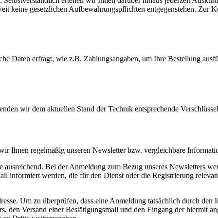
 Selbstverständlich erteilen wir Ihnen darüber hinaus jederzeit Ausku
oweit keine gesetzlichen Aufbewahrungspflichten entgegenstehen. Zur
che Daten erfragt, wie z.B. Zahlungsangaben, um Ihre Bestellung ausf
wenden wir dem aktuellen Stand der Technik entsprechende Verschlüss
 wir Ihnen regelmäßig unseren Newsletter bzw. vergleichbare Informat
se ausreichend. Bei der Anmeldung zum Bezug unseres Newsletters wer
nformiert werden, die für den Dienst oder die Registrierung relevan
resse. Um zu überprüfen, dass eine Anmeldung tatsächlich durch den In
ters, den Versand einer Bestätigungsmail und den Eingang der hiermit 