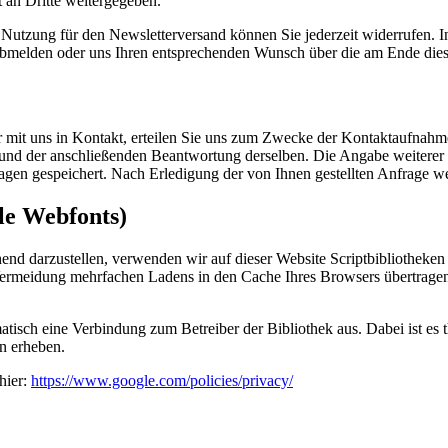
 an Dritte weitergegeben.
 Nutzung für den Newsletterversand können Sie jederzeit widerrufen. In
 abmelden oder uns Ihren entsprechenden Wunsch über die am Ende die
r mit uns in Kontakt, erteilen Sie uns zum Zwecke der Kontaktaufnahme 
e und der anschließenden Beantwortung derselben. Die Angabe weitere
agen gespeichert. Nach Erledigung der von Ihnen gestellten Anfrage 
le Webfonts)
end darzustellen, verwenden wir auf dieser Website Scriptbibliotheken
rmeidung mehrfachen Ladens in den Cache Ihres Browsers übertragen. 
atisch eine Verbindung zum Betreiber der Bibliothek aus. Dabei ist es t
n erheben.
hier:
https://www.google.com/policies/privacy/